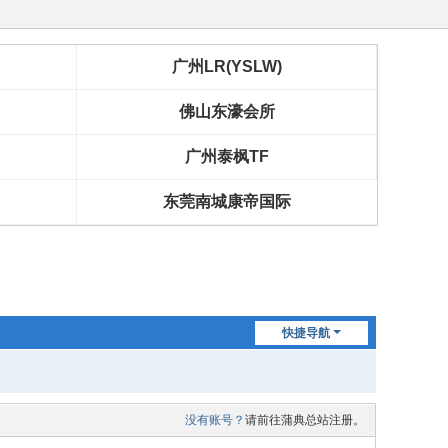
广州LR(YSLW)
佛山东濠会所
广州泰枫TF
东莞南城康帝国际
快捷导航
没有账号？
请前往蒲典总站注册。