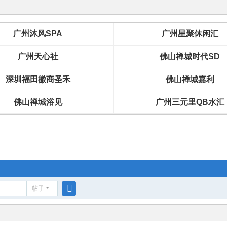
广州沐风SPA
广州星聚休闲汇
广州天心社
佛山禅城时代SD
深圳福田徽商圣禾
佛山禅城嘉利
佛山禅城浴见
广州三元里QB水汇
帖子
搜
索